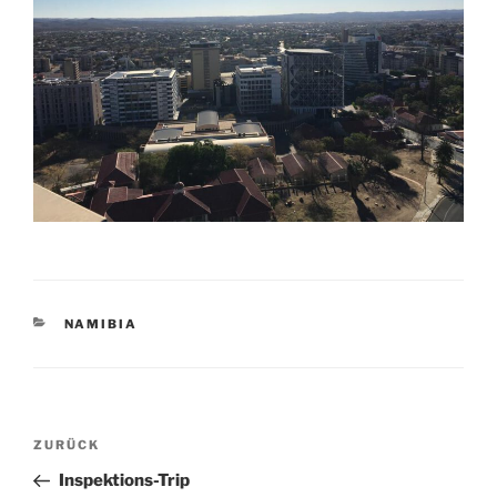
KATEGORIEN
NAMIBIA
Beitragsnavigation
Vorheriger
ZURÜCK
Beitrag
Inspektions-Trip