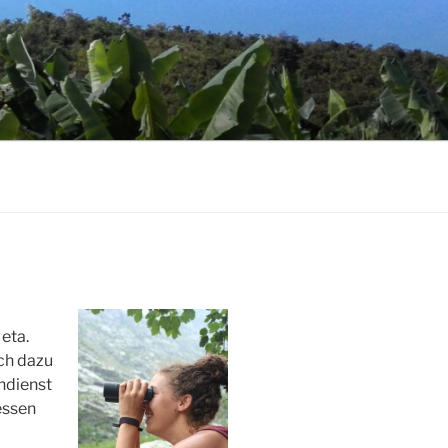
eta.
ch dazu
ndienst
essen